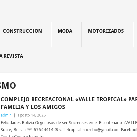
CONSTRUCCION
MODA
MOTORIZADOS
A REVISTA
SMO
COMPLEJO RECREACIONAL «VALLE TROPICAL» PA
FAMILIA Y LOS AMIGOS
admin
|
agosto 14, 2025
Felicidades Bolivia Orgullosos de ser Sucrenses en el Bicentenario «V
Sucre, Bolivia ☏ 67644414 ✉ valletropical.sucrebo@gmail.com Facebo
TwitterComparte en tus