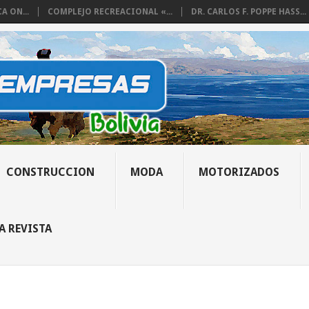
 ON...
COMPLEJO RECREACIONAL «...
DR. CARLOS F. POPPE HASS...
CONSTRUCCION
MODA
MOTORIZADOS
A REVISTA