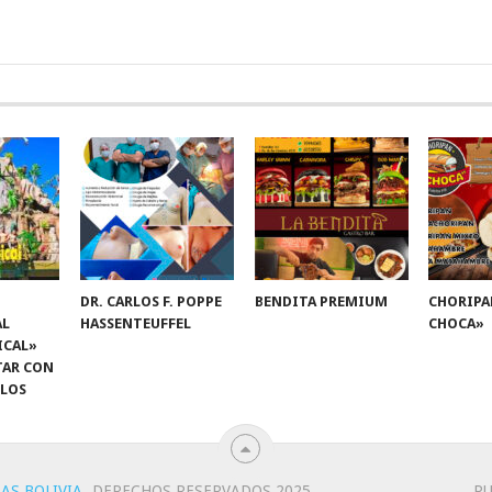
DR. CARLOS F. POPPE
BENDITA PREMIUM
CHORIPA
AL
HASSENTEUFFEL
CHOCA»
ICAL»
TAR CON
 LOS
AS BOLIVIA
.
DERECHOS RESERVADOS 2025
PU